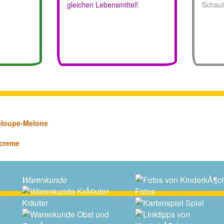
gleichen Lebensmittel!
Schaut
aloupe-Melone
kcreme
Warenkunde
Fotos
Kräuter
Spiel