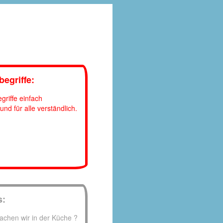
egriffe:
griffe einfach
 und für alle verständlich.
s:
chen wir in der Küche ?