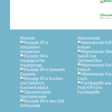
Chicor
(Importg
Chinak
(Europäi
Rezepte
Warenkunde
Kräuter
D
Vorspeisen
Endivie
(Importg
Gemüse/Obst
Hauptgänge
Fleisch
Desserts
Fenche
Fisch
(Europäi
Kuchen/Gebäck
Fachbegriffe
Spezialrezepte
Gurke
(Importg
Grillrezepte