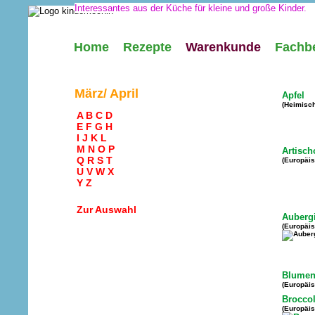
Interessantes aus der Küche für kleine und große Kinder.
Home
Rezepte
Warenkunde
Fachbe
März/ April
Apfel
(Heimisc
A
B
C
D
E
F
G
H
I
J
K
L
M
N
O
P
Artisc
Q
R
S
T
(Europäi
U
V
W
X
Y
Z
Zur Auswahl
Auberg
(Europäi
Blumen
(Europäi
Broccol
(Europäi